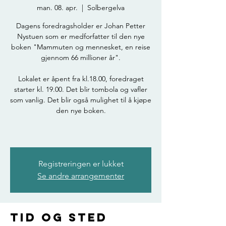
man. 08. apr.
  |  
Solbergelva
Dagens foredragsholder er Johan Petter
Nystuen som er medforfatter til den nye
boken "Mammuten og mennesket, en reise
gjennom 66 millioner år".
Lokalet er åpent fra kl.18.00, foredraget
starter kl. 19.00. Det blir tombola og vafler
som vanlig. Det blir også mulighet til å kjøpe
den nye boken.
Registreringen er lukket
Se andre arrangementer
Tid og sted