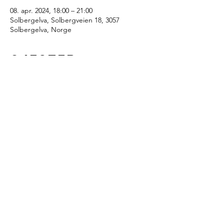
08. apr. 2024, 18:00 – 21:00
Solbergelva, Solbergveien 18, 3057
Solbergelva, Norge
Gjester
Se alle
Dele dette
arrangementet