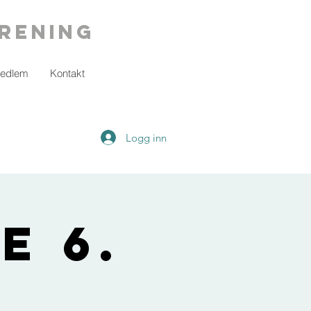
rening
medlem
Kontakt
Logg inn
e 6.