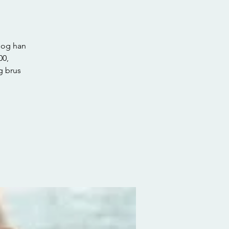
 og han
00,
og brus