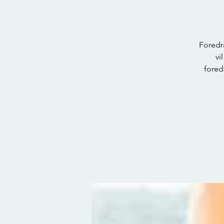
Foredr
vi
foredr