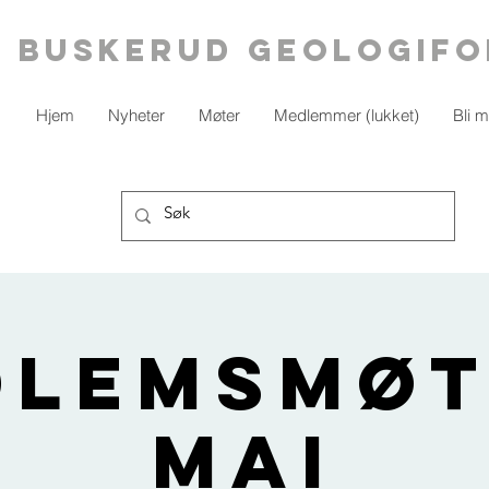
BUSKERUD geologifo
Hjem
Nyheter
Møter
Medlemmer (lukket)
Bli 
lemsmøt
mai