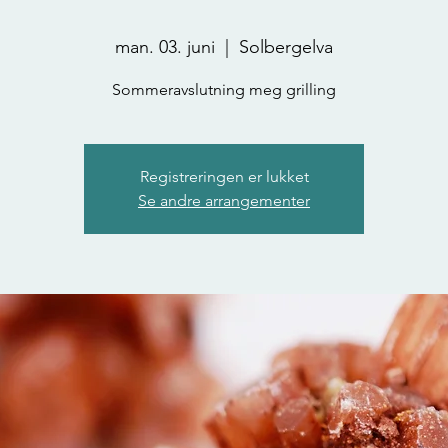
man. 03. juni
  |  
Solbergelva
Sommeravslutning meg grilling
Registreringen er lukket
Se andre arrangementer