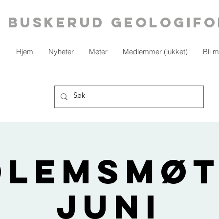
BUSKERUD geologifo
Hjem
Nyheter
Møter
Medlemmer (lukket)
Bli 
lemsmøt
juni