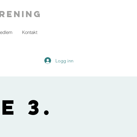
rening
medlem
Kontakt
Logg inn
e 3.