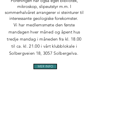
Foreningen har også eget bibliotek,
mikroskop, slipeutstyr m.m. I
sommerhalvåret arrangerer vi steintur
er til
interessant
e geologiske forekomster.
Vi har medlemsmøte den første
mandagen hve
r måned og åpent hus
tredje mandag i måneden fra kl. 18.00
til ca. kl. 21.00 i vårt klubblokale i
Solbergveien 18, 3057 Solbergelva.
MER INFO